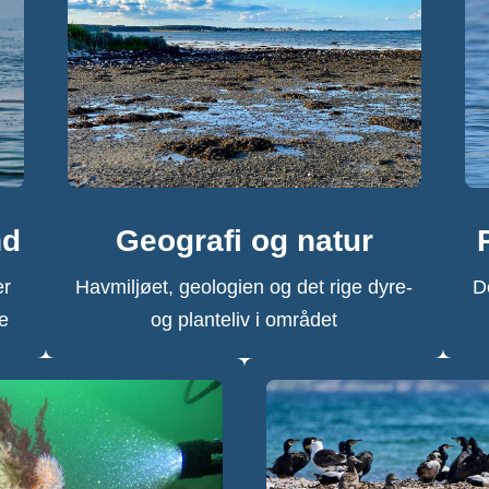
nd
Geografi og natur
er
Havmiljøet, geologien og det rige dyre-
D
se
og planteliv i området