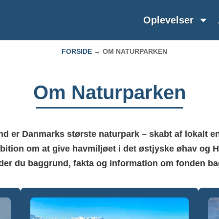
Oplevelser
FORSIDE
→
OM NATURPARKEN
Om Naturparken
d er Danmarks største naturpark – skabt af lokalt e
mbition om at give havmiljøet i det østjyske øhav og 
finder du baggrund, fakta og information om fonden b