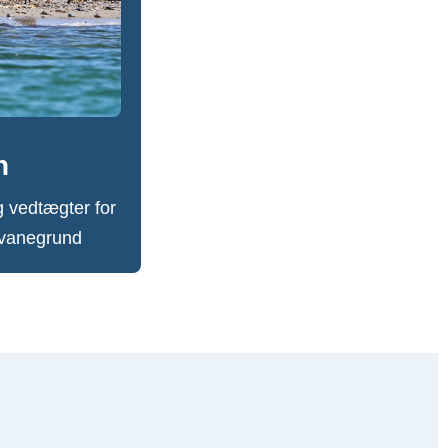
n
g vedtægter for
vanegrund