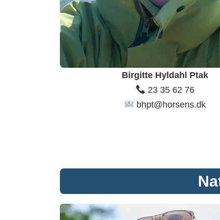
Birgitte Hyldahl Ptak
23 35 62 76
bhpt@horsens.dk
Na