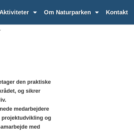
Aktiviteter
Om Naturparken
Kontakt
T
etager den praktiske
krådet, og sikrer
iv.
ønnede medarbejdere
n, projektudvikling og
 samarbejde med