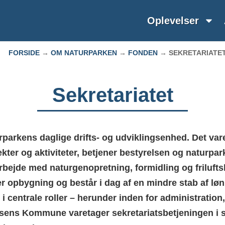
Oplevelser
FORSIDE
→
OM NATURPARKEN
→
FONDEN
→
SEKRETARIATE
Sekretariatet
urparkens daglige drifts- og udviklingsenhed. Det var
kter og aktiviteter, betjener bestyrelsen og naturpar
rbejde med naturgenopretning, formidling og friluftsl
er opbygning og består i dag af en mindre stab af l
ge i centrale roller – herunder inden for administratio
sens Kommune varetager sekretariatsbetjeningen i