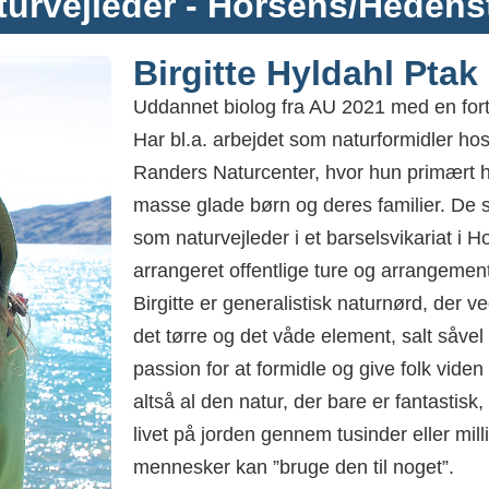
turvejleder - Horsens/Hedens
Birgitte Hyldahl Ptak
Uddannet biolog fra AU 2021 med en for
Har bl.a. arbejdet som naturformidler ho
Randers Naturcenter, hvor hun primært ha
masse glade børn og deres familier. De
som naturvejleder i et barselsvikariat 
arrangeret offentlige ture og arrangemen
Birgitte er generalistisk naturnørd, der 
det tørre og det våde element, salt såve
passion for at formidle og give folk vide
altså al den natur, der bare er fantastisk,
livet på jorden gennem tusinder eller milli
mennesker kan ”bruge den til noget”.