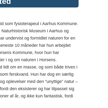
ted
tid som fysioterapeut i Aarhus Kommune.
s Naturhistorisk Museum i Aarhus og
r undervist og formidlet naturen for en
 seneste 10 måneder har hun arbejdet
i Horsens Kommune, hvor hun har
ter i og om naturen i Horsens.
ved lidt om en masse, og som både trives i
l som ferskvand. Hun har dog en særlig
n og oplevelser med den ”unyttige” natur –
 fordi den eksisterer og har tilpasset sig
oner af år, og ikke kun fantastisk, fordi