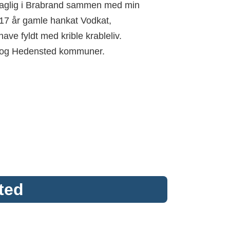
l daglig i Brabrand sammen med min
17 år gamle hankat Vodkat,
have fyldt med krible krableliv.
ns og Hedensted kommuner.
ted